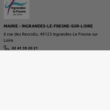
MAIRIE - INGRANDES-LE-FRESNE-SUR-LOIRE
6 rue des Recroits, 49123 Ingrandes-Le Fresne sur
Loire
02 41 39 20 21
mairie@ingrandes-lefresnesurloire.fr
M'Y RENDRE
www.ingrandes-lefresnesurloire.fr