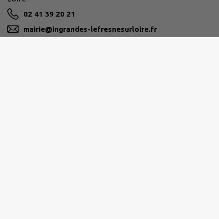
02 41 39 20 21
mairie@ingrandes-lefresnesurloire.fr
M'Y RENDRE
www.ingrandes-lefresnesurloire.fr
PAYS D'ANCENIS
02 40 96 31 89
compa@pays-ancenis.com