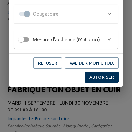
À 11H00
La Bastille
Obligatoire
Par : Autour de la tonnelle | Catégorie : Spectacle
Mesure d'audience (Matomo)
REFUSER
VALIDER MON CHOIX
AUTORISER
FABRIQUE TON OBJET EN CUIR
MARDI 1 SEPTEMBRE - LUNDI 30 NOVEMBRE
DE 09H00 À 18H00
Ingrandes-le-Fresne-sur-Loire
Par : Atelier Isabelle Sourbès - Maroquinerie | Catégorie :