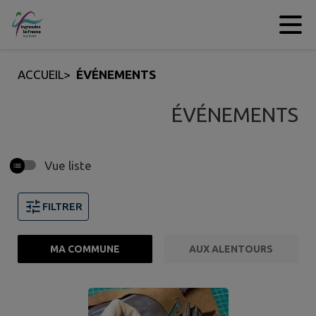
Contenu
Menu
Recherche
Pied de page
ACCUEIL
>
ÉVÉNEMENTS
ÉVÉNEMENTS
Vue liste
FILTRER
MA COMMUNE
AUX ALENTOURS
Page 1. 10 événements sur 17 affichés sur cette page.