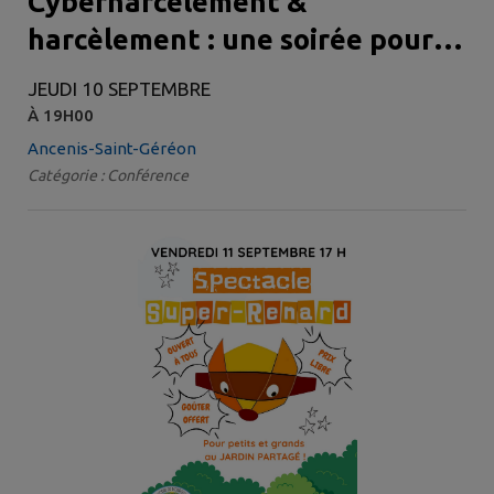
Cyberharcèlement &
harcèlement : une soirée pour
mieux protéger nos enfants
JEUDI 10 SEPTEMBRE
À 19H00
Ancenis-Saint-Géréon
Catégorie : Conférence