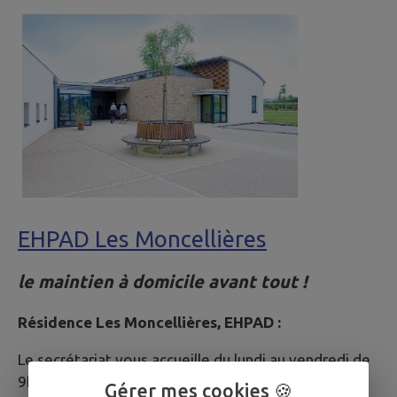
EHPAD Les Moncellières
le maintien à domicile avant tout !
Résidence Les Moncellières, EHPAD :
Le secrétariat vous accueille du lundi au vendredi de
9h à 12h30 et de 13h30 à 18h.
Gérer mes cookies 🍪