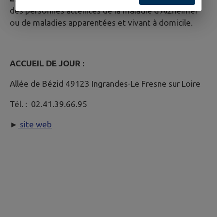
des personnes atteintes de la maladie d'Alzheimer
ou de maladies apparentées et vivant à domicile.
ACCUEIL DE JOUR :
Allée de Bézid 49123 Ingrandes-Le Fresne sur Loire
Tél. : 02.41.39.66.95
►
site web