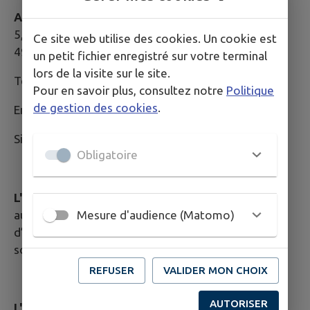
Adresse :
5, chemin des Moncellières
Ce site web utilise des cookies. Un cookie est
49123 Ingrandes-Le Fresne sur Loire
un petit fichier enregistré sur votre terminal
lors de la visite sur le site.
Tél. : 02.41.39.21.13
Pour en savoir plus, consultez notre
Politique
de gestion des cookies
.
Email :
accueil.moncellieres@pole-ligerien.fr
Site web :
https://www.pole-ligerien.fr/
Obligatoire
L'ESCALE LES MONCELLIERES
, vous propose tout
au long de l’année un ensemble de services et
Mesure d'audience (Matomo)
d’activités pour vous et votre entourage avec le
soutien d’un réseau de partenaires spécialisés.
REFUSER
VALIDER MON CHOIX
AUTORISER
L'ACCUEIL DE JOUR
LES MONCELLIERES
accueille