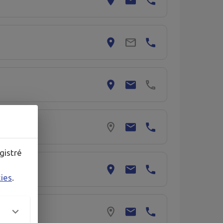
gistré
kies
.