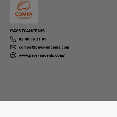
E
PAYS D'ANCENIS
02 40 96 31 89
compa@pays-ancenis.com
www.pays-ancenis.com/
|
Politique de confidentialité
|
Accessibilité : partielleme