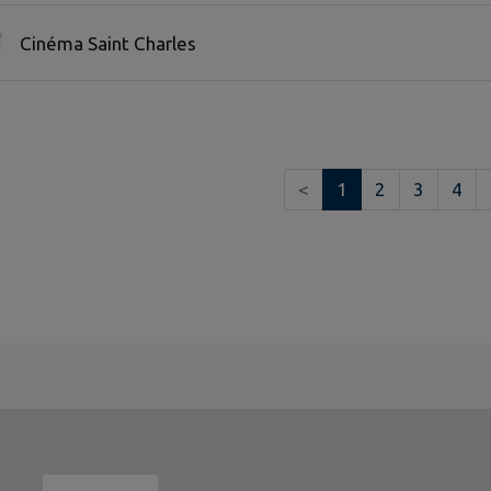
Cinéma Saint Charles
<
1
2
3
4