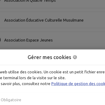
Association A Quatre Temps
Association Éducative Culturelle Musulmane
Association Espace Jeunes
Gérer mes cookies 🍪
Association Noël Pinot
web utilise des cookies. Un cookie est un petit fichier enre
e terminal lors de la visite sur le site.
Association Saint-Éloi
 savoir plus, consultez notre
Politique de gestion des coo
Obligatoire
Ateliers d'Anglais