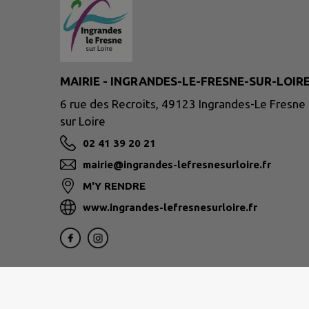
MAIRIE - INGRANDES-LE-FRESNE-SUR-LOIR
6 rue des Recroits, 49123 Ingrandes-Le Fresne
sur Loire
02 41 39 20 21
mairie@ingrandes-lefresnesurloire.fr
M'Y RENDRE
www.ingrandes-lefresnesurloire.fr
Site réalisé par
IntraMuros SAS
|
Mentions légales
|
CGU
|
Plan du site
|
Flux RSS
| Copyright 2026