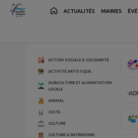
Contenu
Menu
Recherche
Pied de page
ACTUALITÉS
MAIRIES
ÉV
Page 1.
ACTION SOCIALE & SOLIDARITÉ
ACTIVITÉ ARTISTIQUE
AGRICULTURE ET ALIMENTATION
LOCALE
ANIMAL
CULTE
CULTURE
CULTURE & PATRIMOINE