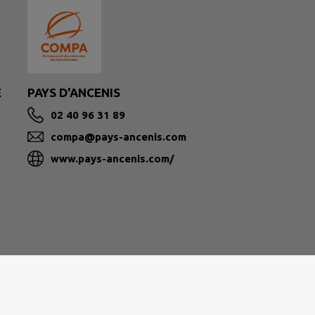
E
PAYS D'ANCENIS
02 40 96 31 89
compa@pays-ancenis.com
www.pays-ancenis.com/
|
Politique de confidentialité
|
Accessibilité : partielleme