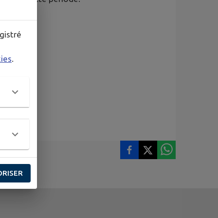
onnée.
gistré
ire.fr
kies
.
ORISER