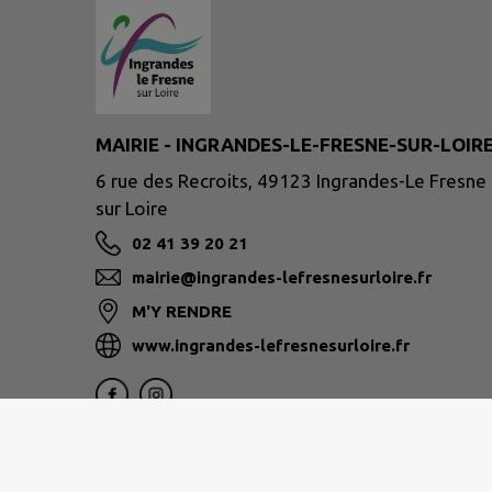
MAIRIE - INGRANDES-LE-FRESNE-SUR-LOIR
6 rue des Recroits, 49123 Ingrandes-Le Fresne
sur Loire
02 41 39 20 21
mairie@ingrandes-lefresnesurloire.fr
M'Y RENDRE
www.ingrandes-lefresnesurloire.fr
Site réalisé par
IntraMuros SAS
|
Mentions légales
|
CGU