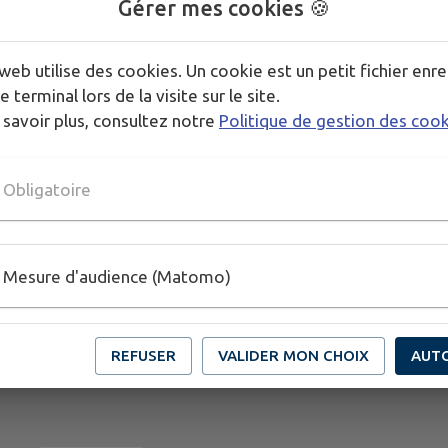
Gérer mes cookies 🍪
Merci de votre compréhension pour la gêne occasi
web utilise des cookies. Un cookie est un petit fichier enre
e terminal lors de la visite sur le site.
Publié par communication@ingrandes-lefresnesurlo
 savoir plus, consultez notre
Politique de gestion des coo
Obligatoire
Mesure d'audience (Matomo)
REFUSER
VALIDER MON CHOIX
AUT