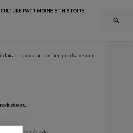
CULTURE PATRIMOINE ET HISTOIRE
 COUPURES À VENIR LA
Loire
l’éclairage public auront lieu prochainement
producteurs.
ic
u durant cette période.